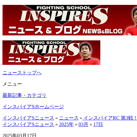
ニューストップへ
メニュー
最新記事・カテゴリ
インスパイアSホームページ
インスパイアSニュース
»
ニュース
»
インスパイアRC 第3戦
インスパイアSニュース
»
2025年
»
03月
»
17日
2025年03月17日