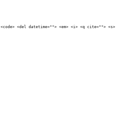
 <code> <del datetime=""> <em> <i> <q cite=""> <s>