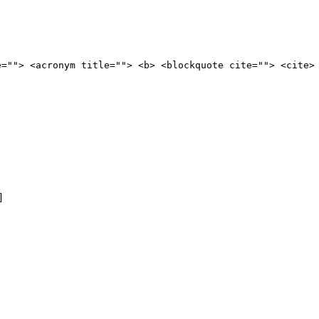
e=""> <acronym title=""> <b> <blockquote cite=""> <cite>
]