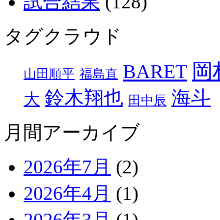
試合結果
(128)
タグクラウド
岡
BARET
山田順平
福島直
鈴木翔也
海斗
大
田中辰
月間アーカイブ
2026年7月
(2)
2026年4月
(1)
2026年3月
(1)