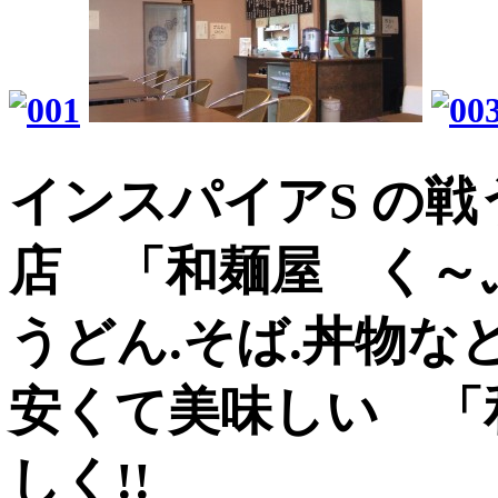
インスパイアS の戦
店 「和麺屋 く～ぷ」
うどん.そば.丼物
安くて美味しい 「
しく!!