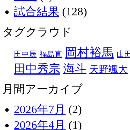
試合結果
(128)
タグクラウド
岡村裕馬
田中辰
福島直
山
田中秀宗
海斗
天野颯大
月間アーカイブ
2026年7月
(2)
2026年4月
(1)