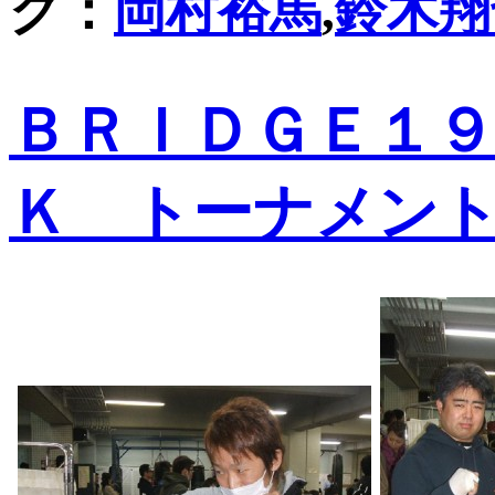
グ：
岡村裕馬
,
鈴木翔
ＢＲＩＤＧＥ１９
Ｋ トーナメン