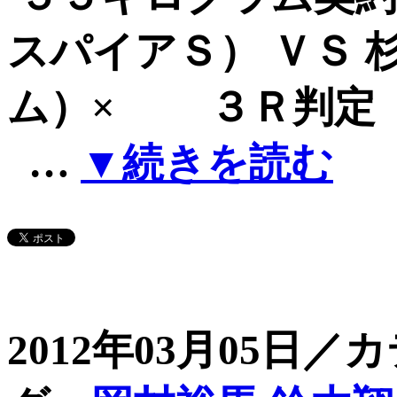
スパイアＳ） ＶＳ
ム）× ３Ｒ判定
…
▼続きを読む
2012年03月05日／