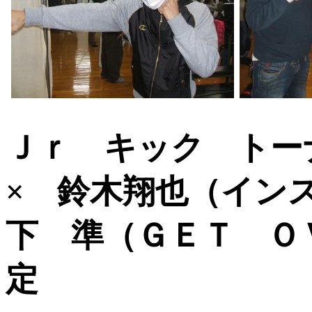
Ｊｒ キック トー
× 鈴木翔也（イン
下 準（ＧＥＴ 
定