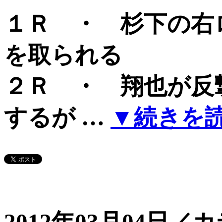
１Ｒ ・ 杉下の右
を取られる
２Ｒ ・ 翔也が反
するが …
▼続きを