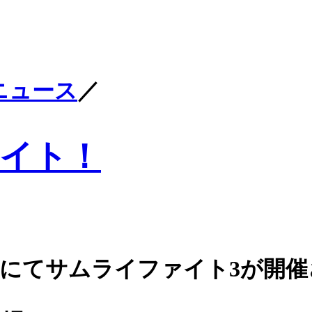
ニュース
／
イト！
ムにてサムライファイト3が開