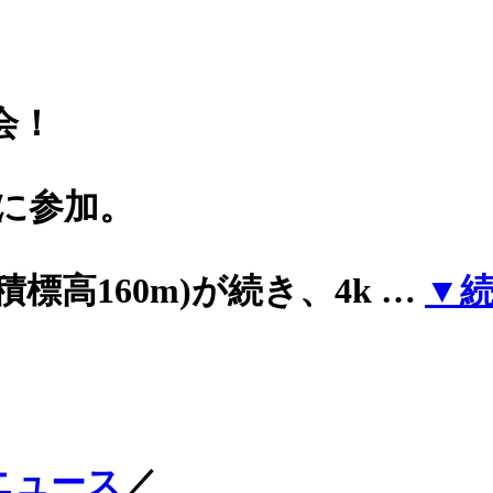
会！
部に参加。
標高160m)が続き、4k …
▼
ニュース
／