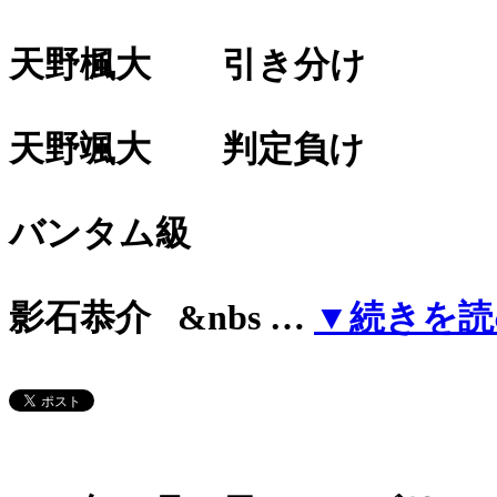
天野楓大 引き分け
天野颯大 判定負け
バンタム級
影石恭介 &nbs …
▼続きを読