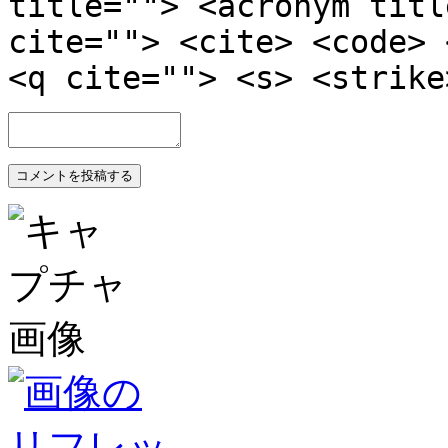
title=""> <acronym titl
cite=""> <cite> <code> 
<q cite=""> <s> <strike