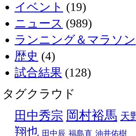
イベント
(19)
ニュース
(989)
ランニング＆マラソン
歴史
(4)
試合結果
(128)
タグクラウド
岡村裕馬
田中秀宗
天
翔也
田中辰
福島直
油井佑樹